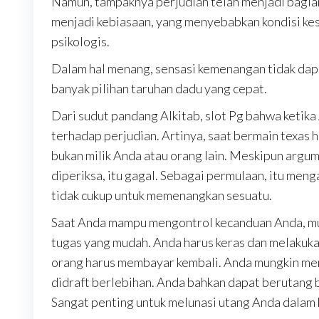
Namun, tampaknya perjudian telah menjadi bagian 
menjadi kebiasaan, yang menyebabkan kondisi ke
psikologis.
Dalam hal menang, sensasi kemenangan tidak dap
banyak pilihan taruhan dadu yang cepat.
Dari sudut pandang Alkitab, slot Pg bahwa keti
terhadap perjudian. Artinya, saat bermain texas
bukan milik Anda atau orang lain. Meskipun argu
diperiksa, itu gagal. Sebagai permulaan, itu me
tidak cukup untuk memenangkan sesuatu.
Saat Anda mampu mengontrol kecanduan Anda, mula
tugas yang mudah. Anda harus keras dan melakuk
orang harus membayar kembali. Anda mungkin mem
didraft berlebihan. Anda bahkan dapat berutang 
Sangat penting untuk melunasi utang Anda dalam k