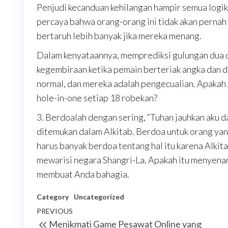
Penjudi kecanduan kehilangan hampir semua logik
percaya bahwa orang-orang ini tidak akan pernah
bertaruh lebih banyak jika mereka menang.
Dalam kenyataannya, memprediksi gulungan dua da
kegembiraan ketika pemain berteriak angka dan da
normal, dan mereka adalah pengecualian. Apakah 
hole-in-one setiap 18 robekan?
3. Berdoalah dengan sering, “Tuhan jauhkan aku 
ditemukan dalam Alkitab. Berdoa untuk orang yan
harus banyak berdoa tentang hal itu karena Alki
mewarisi negara Shangri-La. Apakah itu menyenan
membuat Anda bahagia.
Category
Uncategorized
Post
Previous
PREVIOUS
Menikmati Game Pesawat Online yang
Post