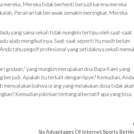
a mereka. Mereka tidak berhenti berjudi karena mereka
 kalah. Perairan tak berawak semakin meningkat. Mereka
du yang sama sekali tidak mungkin tertipu oleh saat-saat
du ajaib mengikutinya. Saat-saat seperti itu masih belum
Anda tahu pegolf profesional yang setidaknya sekali memu
dari godaan,” yang mungkin merupakan doa Bapa Kami yang
g berjudi. Apakah itu terkait dengan hpye? Kemudian, Anda
tab menyatakan bahwa orang yang melakukan dosa tidak aka
gkan? Kemudian pikirkan tentang alternatif apa yang bisa
Six Advantages Of Internet Sports Betti