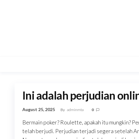
Skip
to
the
content
Ini adalah perjudian onli
August 25, 2025
By
adminmta
0
Bermain poker? Roulette, apakah itu mungkin? P
telah berjudi. Perjudian terjadi segera setelah 