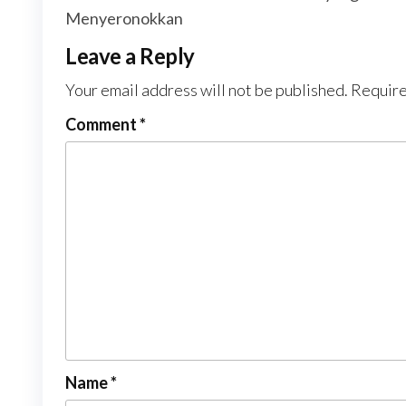
navigation
Menyeronokkan
Leave a Reply
Your email address will not be published.
Require
Comment
*
Name
*