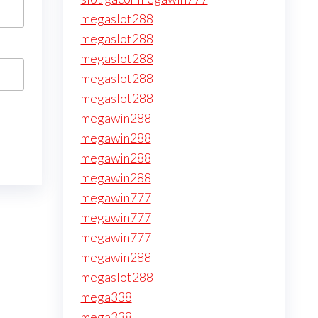
megaslot288
megaslot288
megaslot288
megaslot288
megaslot288
megawin288
megawin288
megawin288
megawin288
megawin777
megawin777
megawin777
megawin288
megaslot288
mega338
mega338