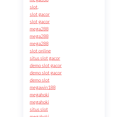
slot
.
slot gacor
slot gacor
mega288
mega288
mega288
slot online
situs slot gacor
demo slot gacor
demo slot gacor
demo slot
megawin188
megahoki
megahoki
situs slot
megahoki