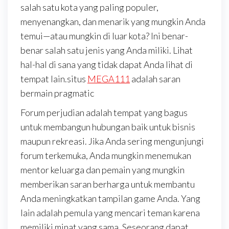
salah satu kota yang paling populer,
menyenangkan, dan menarik yang mungkin Anda
temui—atau mungkin di luar kota? Ini benar-
benar salah satu jenis yang Anda miliki. Lihat
hal-hal di sana yang tidak dapat Anda lihat di
tempat lain.situs
MEGA111
adalah saran
bermain pragmatic
Forum perjudian adalah tempat yang bagus
untuk membangun hubungan baik untuk bisnis
maupun rekreasi. Jika Anda sering mengunjungi
forum terkemuka, Anda mungkin menemukan
mentor keluarga dan pemain yang mungkin
memberikan saran berharga untuk membantu
Anda meningkatkan tampilan game Anda. Yang
lain adalah pemula yang mencari teman karena
memiliki minat yang sama. Seseorang dapat