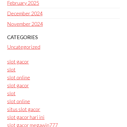
February 2025
December 2024
November 2024
CATEGORIES
Uncategorized
slot gacor
slot
slot online
slot gacor
slot
slot online
situs slot gacor
slot gacor hari ini
slot gacor megawin777