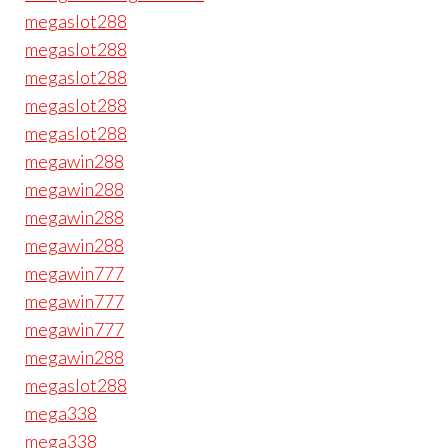
megaslot288
megaslot288
megaslot288
megaslot288
megaslot288
megawin288
megawin288
megawin288
megawin288
megawin777
megawin777
megawin777
megawin288
megaslot288
mega338
mega338