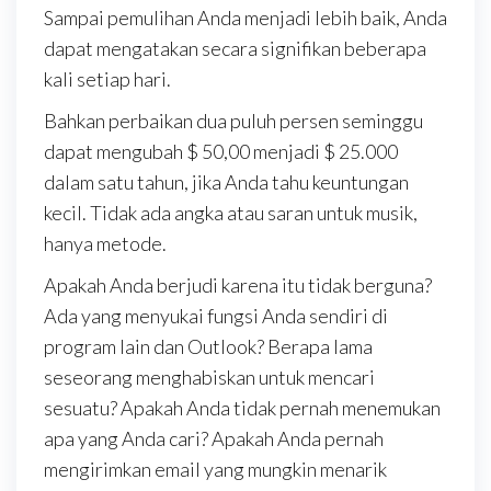
Sampai pemulihan Anda menjadi lebih baik, Anda
dapat mengatakan secara signifikan beberapa
kali setiap hari.
Bahkan perbaikan dua puluh persen seminggu
dapat mengubah $ 50,00 menjadi $ 25.000
dalam satu tahun, jika Anda tahu keuntungan
kecil. Tidak ada angka atau saran untuk musik,
hanya metode.
Apakah Anda berjudi karena itu tidak berguna?
Ada yang menyukai fungsi Anda sendiri di
program lain dan Outlook? Berapa lama
seseorang menghabiskan untuk mencari
sesuatu? Apakah Anda tidak pernah menemukan
apa yang Anda cari? Apakah Anda pernah
mengirimkan email yang mungkin menarik