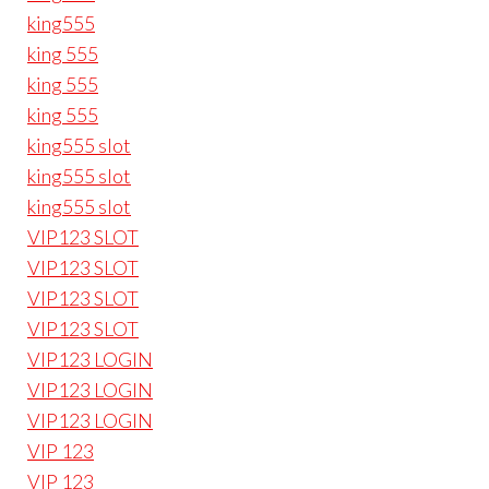
king555
king 555
king 555
king 555
king555 slot
king555 slot
king555 slot
VIP123 SLOT
VIP123 SLOT
VIP123 SLOT
VIP123 SLOT
VIP123 LOGIN
VIP123 LOGIN
VIP123 LOGIN
VIP 123
VIP 123