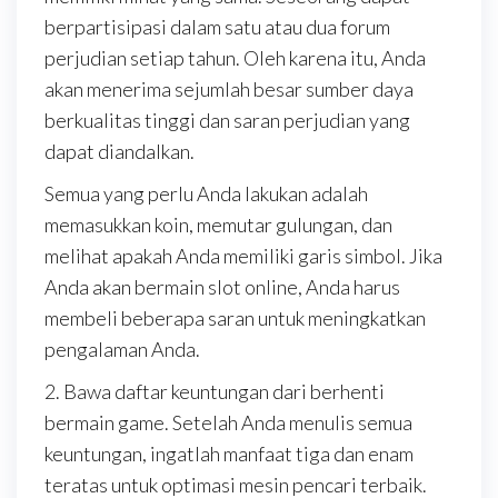
berpartisipasi dalam satu atau dua forum
perjudian setiap tahun. Oleh karena itu, Anda
akan menerima sejumlah besar sumber daya
berkualitas tinggi dan saran perjudian yang
dapat diandalkan.
Semua yang perlu Anda lakukan adalah
memasukkan koin, memutar gulungan, dan
melihat apakah Anda memiliki garis simbol. Jika
Anda akan bermain slot online, Anda harus
membeli beberapa saran untuk meningkatkan
pengalaman Anda.
2. Bawa daftar keuntungan dari berhenti
bermain game. Setelah Anda menulis semua
keuntungan, ingatlah manfaat tiga dan enam
teratas untuk optimasi mesin pencari terbaik.